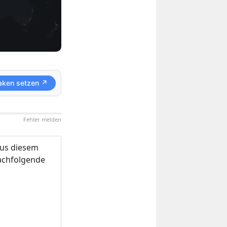
aken setzen ↗
Fehler melden
us diesem
nachfolgende