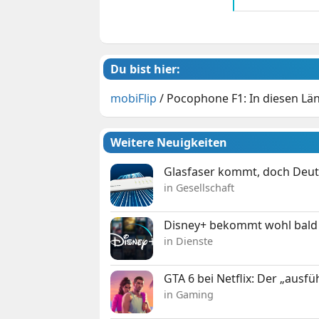
Du bist hier:
mobiFlip
/
Pocophone F1: In diesen Länd
Weitere Neuigkeiten
Glasfaser kommt, doch Deuts
in Gesellschaft
Disney+ bekommt wohl bald 
in Dienste
GTA 6 bei Netflix: Der „ausfü
in Gaming