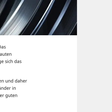
Das
bauten
ge sich das
eten und daher
änder in
er guten