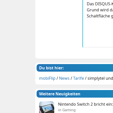
Das DISQUS-K
Grund wird da
Schaltfläche g
Du bist hier:
mobiFlip
/
News
/
Tarife
/
simplytel und
Weitere Neuigkeiten
Nintendo Switch 2 bricht ein
in Gaming