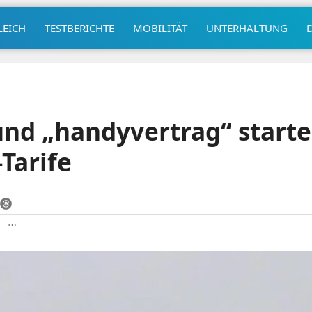
LEICH
TESTBERICHTE
MOBILITÄT
UNTERHALTUNG
und „handyvertrag“ start
-Tarife
|
⋯