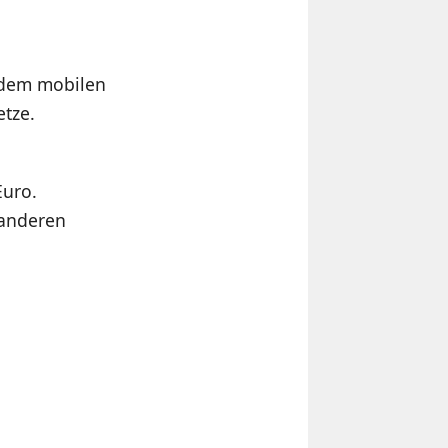
n dem mobilen
etze.
Euro.
 anderen