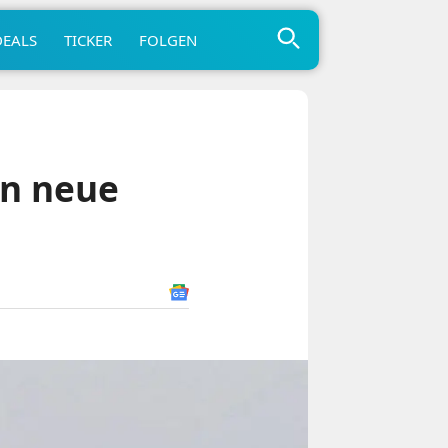
DEALS
TICKER
FOLGEN
en neue