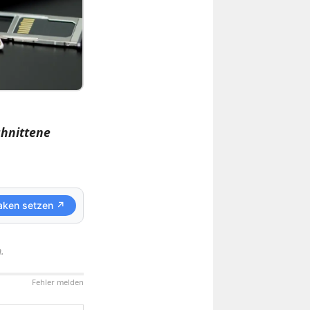
chnittene
aken setzen ↗
.
Fehler melden