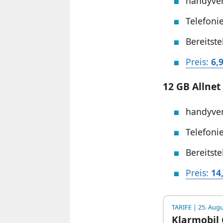
handyver
Telefoni
Bereitst
Preis:
6,
12 GB Allnet 
handyver
Telefoni
Bereitst
Preis:
14
TARIFE
| 25. Augu
Klarmobil 