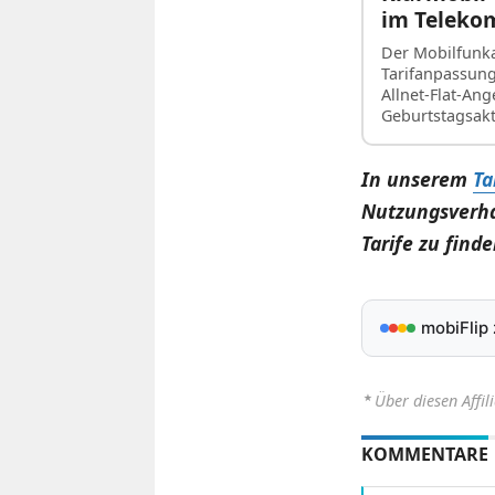
im Telekom
Der Mobilfunka
Tarifanpassun
Allnet-Flat-An
Geburtstagsak
In unserem
Ta
Nutzungsverha
Tarife zu finde
mobiFlip
⋆
Über diesen Affil
KOMMENTARE