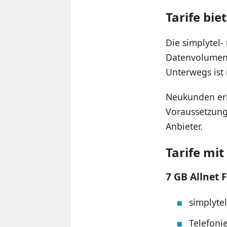
Tarife bie
Die simplytel
Datenvolumen e
Unterwegs ist
Neukunden erh
Voraussetzung
Anbieter.
Tarife mit
7 GB Allnet F
simplyte
Telefoni