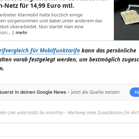
-Netz für 14,99 Euro mtl.
nbieter Klarmobil hatte kürzlich einige
gen vorgenommen und dabei unter anderem das
gebot überarbeitet. Nun startet man eine
tion…
| mehr
rifvergleich für Mobilfunktarife
kann das persönliche
lten vorab festgelegt werden, um bestmöglich zuges
n.
 zuerst in deinen Google News
– jetzt als Quelle setzen
H
iate-Link unterstützt du mobiFlip – Werbung ohne Zusatzkosten für dich