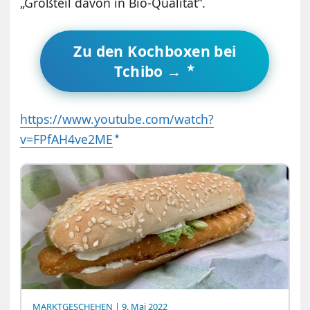
„Großteil davon in Bio-Qualität“.
Zu den Kochboxen bei
Tchibo →
https://www.youtube.com/watch?
v=FPfAH4ve2ME
MARKTGESCHEHEN
| 9. Mai 2022