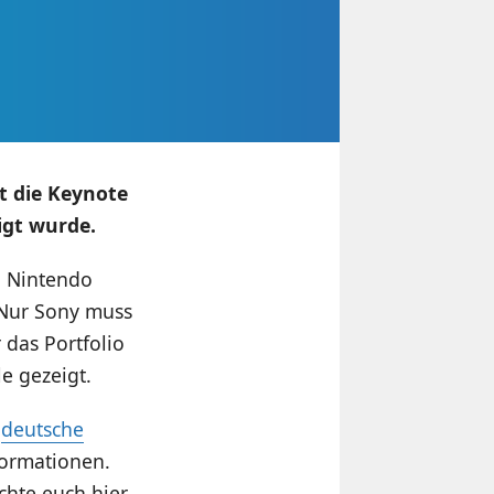
t die Keynote
igt wurde.
 Nintendo
. Nur Sony muss
das Portfolio
e gezeigt.
e
deutsche
formationen.
hte euch hier