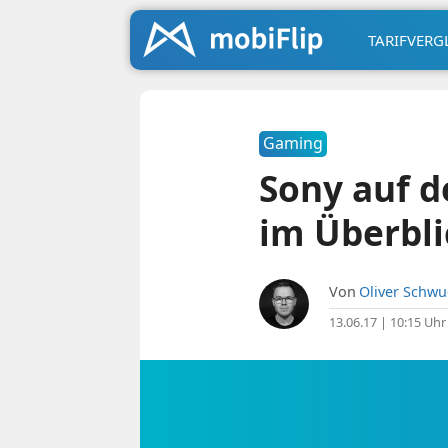
TARIFVERG
Gaming
Sony auf de
im Überbli
Von
Oliver Schw
13.06.17 | 10:15 Uhr