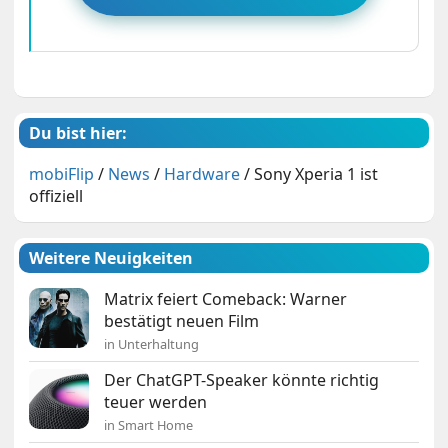
Du bist hier:
mobiFlip
/
News
/
Hardware
/
Sony Xperia 1 ist
offiziell
Weitere Neuigkeiten
Matrix feiert Comeback: Warner
bestätigt neuen Film
in Unterhaltung
Der ChatGPT-Speaker könnte richtig
teuer werden
in Smart Home