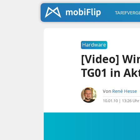
TARIFVERG
Hardware
[Video] Wi
TG01 in Ak
Von
René Hesse
10.01.10 | 13:26 Uhr