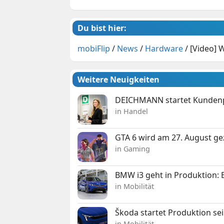
Du bist hier:
mobiFlip
/
News
/
Hardware
/
[Video] 
Weitere Neuigkeiten
DEICHMANN startet Kunden
in Handel
GTA 6 wird am 27. August ge
in Gaming
BMW i3 geht in Produktion: El
in Mobilität
Škoda startet Produktion se
in Mobilität