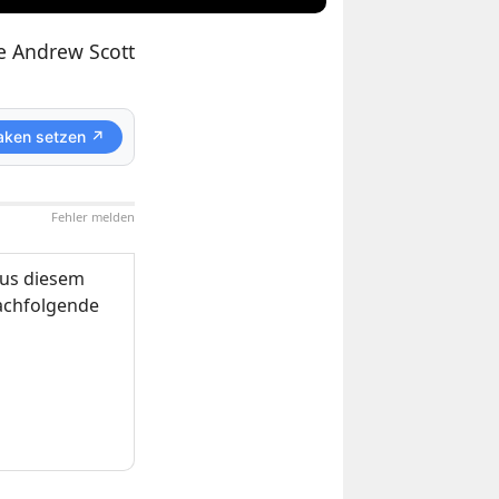
 Andrew Scott
aken setzen ↗
Fehler melden
us diesem
nachfolgende