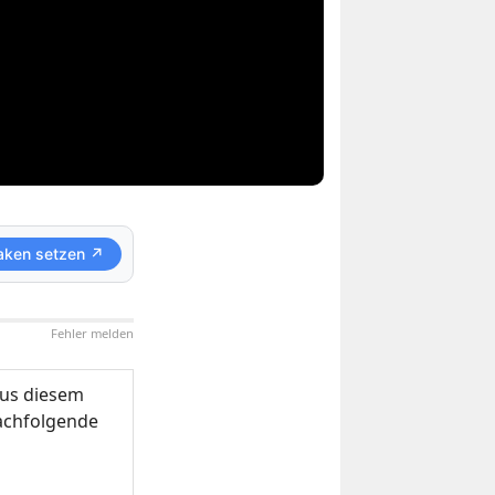
aken setzen ↗
Fehler melden
us diesem
nachfolgende