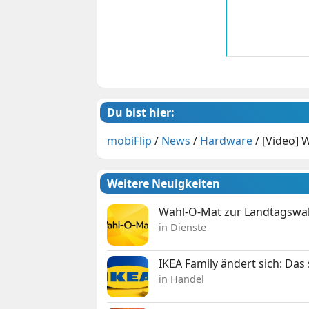
Du bist hier:
mobiFlip
/
News
/
Hardware
/
[Video] 
Weitere Neuigkeiten
Wahl-O-Mat zur Landtagswahl
in Dienste
IKEA Family ändert sich: Da
in Handel