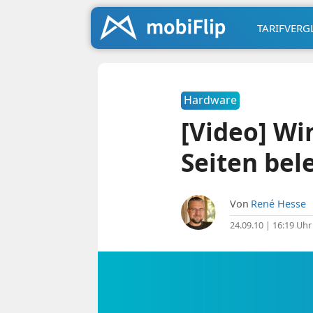
TARIFVERG
Hardware
[Video] Wi
Seiten bel
Von
René Hesse
24.09.10 | 16:19 Uhr