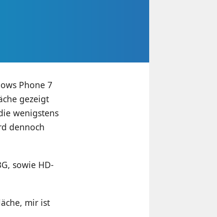
ndows Phone 7
äche gezeigt
die wenigstens
ird dennoch
3G, sowie HD-
che, mir ist