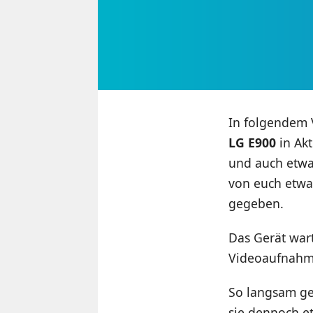
In folgendem 
LG E900
in Akt
und auch etwa
von euch etwa
gegeben.
Das Gerät war
Videoaufnahm
So langsam ge
sie dennoch et