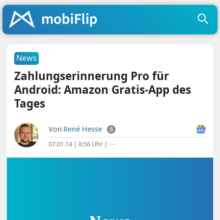
News
Zahlungserinnerung Pro für
Android: Amazon Gratis-App des
Tages
Von
René Hesse
07.01.14 | 8:56 Uhr
|
⋯