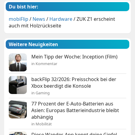
Du bist hier:
mobiFlip
/
News
/
Hardware
/
ZUK Z1 erscheint
auch mit Holzrückseite
Weitere Neuigkeiten
Mein Tipp der Woche: Inception (Film)
in Kommentar
backFlip 32/2026: Preisschock bei der
Xbox beerdigt die Konsole
in Gaming
77 Prozent der E-Auto-Batterien aus
Asien: Europas Batterieindustrie bleibt
abhängig
in Mobilität
Diese Wander-App kennt deine Gipfel