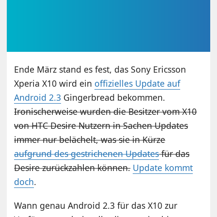
Ende März stand es fest, das Sony Ericsson
Xperia X10 wird ein
offizielles Update auf
Android 2.3
Gingerbread bekommen.
Ironischerweise wurden die Besitzer vom X10
von HTC Desire Nutzern in Sachen Updates
immer nur belächelt, was sie in Kürze
aufgrund des gestrichenen Updates
für das
Desire zurückzahlen können.
Update kommt
doch
.
Wann genau Android 2.3 für das X10 zur