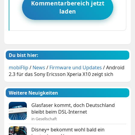
Kommentarbereich jetzt
laden
Du bist hier:
mobiFlip
/
News
/
Firmware und Updates
/
Android
2.3 für das Sony Ericsson Xperia X10 zeigt sich
Weitere Neuigkeiten
Glasfaser kommt, doch Deutschland
bleibt beim DSL-Internet
in Gesellschaft
Disney+ bekommt wohl bald ein