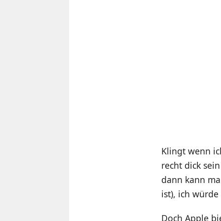
Klingt wenn ic
recht dick sei
dann kann man
ist), ich würd
Doch Apple bie