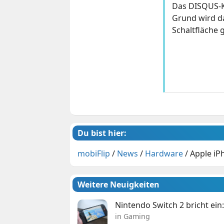
Das DISQUS-K
Grund wird da
Schaltfläche g
Du bist hier:
mobiFlip
/
News
/
Hardware
/
Apple iP
Weitere Neuigkeiten
Nintendo Switch 2 bricht ein
in Gaming