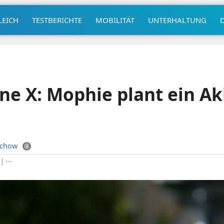
LEICH
TESTBERICHTE
MOBILITÄT
UNTERHALTUNG
ne X: Mophie plant ein A
uchow
|
⋯