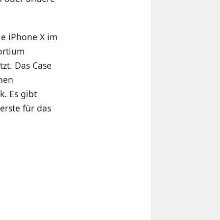
le iPhone X im
ortium
tzt. Das Case
inen
. Es gibt
erste für das