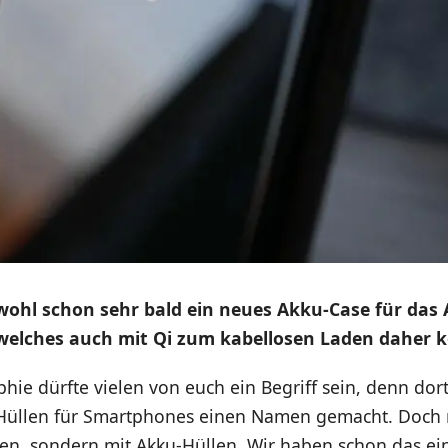
ohl schon sehr bald ein neues Akku-Case für das 
, welches auch mit Qi zum kabellosen Laden daher
ie dürfte vielen von euch ein Begriff sein, denn dor
 Hüllen für Smartphones einen Namen gemacht. Doch n
en, sondern mit Akku-Hüllen. Wir haben schon das ei