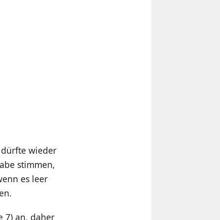
 dürfte wieder
ngabe stimmen,
wenn es leer
en.
 7) an, daher