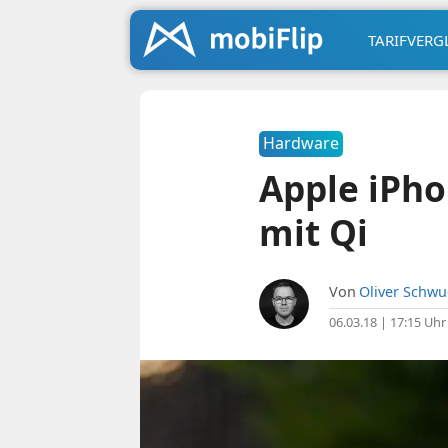
TARIFVERG
Hardware
Apple iPho
mit Qi
Von
Oliver Schw
06.03.18 | 17:15 Uhr