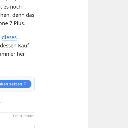
t es noch
ehen, denn das
one 7 Plus.
l
dieses
t dessen Kauf
, immer her
aken setzen ↗
.
Fehler melden