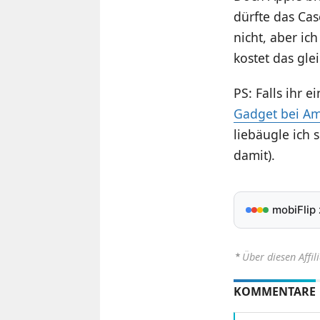
dürfte das Cas
nicht, aber ic
kostet das gle
PS: Falls ihr 
Gadget bei A
liebäugle ich 
damit).
mobiFlip
⋆
Über diesen Affil
KOMMENTARE