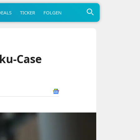
DEALS
TICKER
FOLGEN
kku-Case