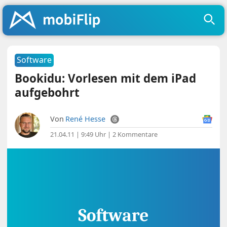
Software
Bookidu: Vorlesen mit dem iPad
aufgebohrt
Von
René Hesse
21.04.11 | 9:49 Uhr
|
2 Kommentare