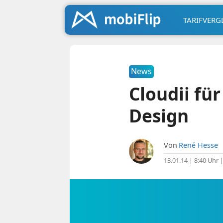
TARIFVERG
News
Cloudii fü
Design
Von
René Hesse
13.01.14 | 8:40 Uhr