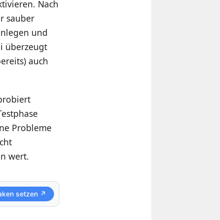
tivieren. Nach
er sauber
 anlegen und
i überzeugt
ereits) auch
probiert
Testphase
ine Probleme
cht
n wert.
aken setzen ↗