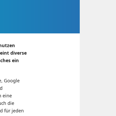
 nutzen
eint diverse
ches ein
ve, Google
nd
h eine
uch die
d für jeden