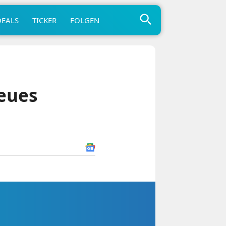
DEALS
TICKER
FOLGEN
neues