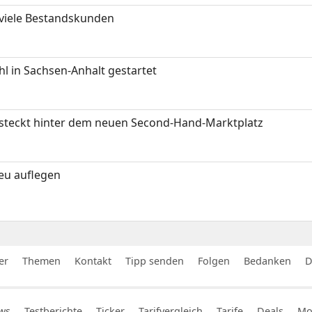
 viele Bestandskunden
 in Sachsen-Anhalt gestartet
s steckt hinter dem neuen Second-Hand-Marktplatz
neu auflegen
er
Themen
Kontakt
Tipp senden
Folgen
Bedanken
D
ws
Testberichte
Ticker
Tarifvergleich
Tarife
Deals
Mob