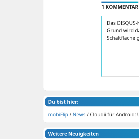
1 KOMMENTAR
Das DISQUS-K
Grund wird da
Schaltfläche g
Du bist hier:
mobiFlip
/
News
/
Cloudii für Android:
Weitere Neuigkeiten