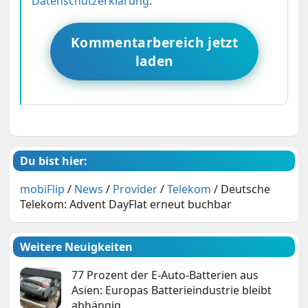
Datenschutzerklärung
.
Kommentarbereich jetzt
laden
Du bist hier:
mobiFlip
/
News
/
Provider
/
Telekom
/
Deutsche
Telekom: Advent DayFlat erneut buchbar
Weitere Neuigkeiten
77 Prozent der E-Auto-Batterien aus
Asien: Europas Batterieindustrie bleibt
abhängig