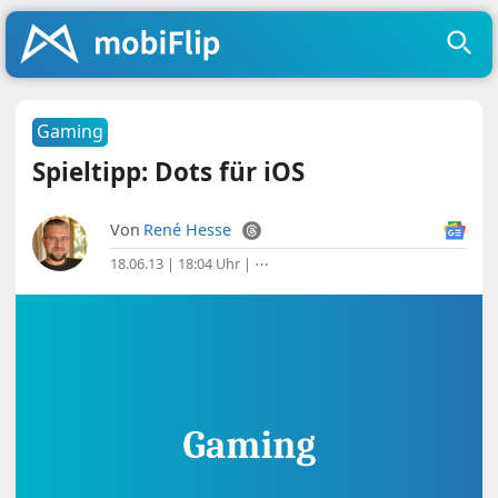
Gaming
Spieltipp: Dots für iOS
Von
René Hesse
18.06.13 | 18:04 Uhr
|
⋯