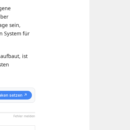
igene
ober
age sein,
en System für
ufbaut, ist
sten
aken setzen ↗
Fehler melden