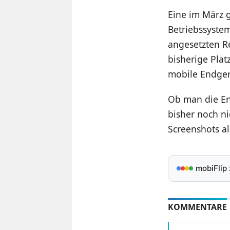
Eine im März g
Betriebssyste
angesetzten Re
bisherige Plat
mobile Endgerä
Ob man die En
bisher noch ni
Screenshots al
mobiFlip
KOMMENTARE