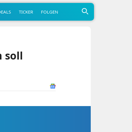
DEALS
TICKER
FOLGEN
 soll