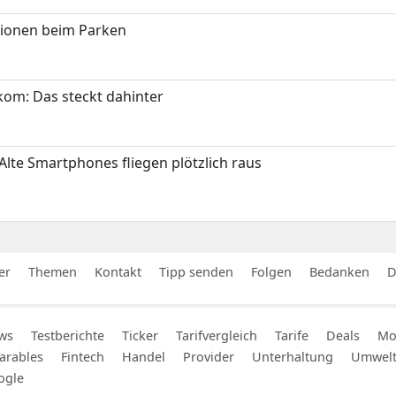
tionen beim Parken
om: Das steckt dahinter
Alte Smartphones fliegen plötzlich raus
er
Themen
Kontakt
Tipp senden
Folgen
Bedanken
D
ws
Testberichte
Ticker
Tarifvergleich
Tarife
Deals
Mob
arables
Fintech
Handel
Provider
Unterhaltung
Umwel
ogle