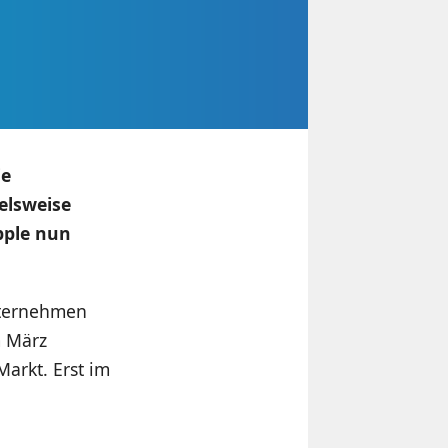
ie
elsweise
Apple nun
nternehmen
m März
arkt. Erst im