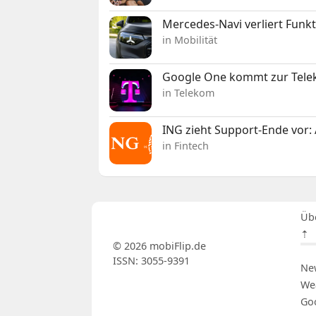
Mercedes-Navi verliert Funk
in Mobilität
Google One kommt zur Telek
in Telekom
ING zieht Support-Ende vor: 
in Fintech
Üb
⇡
© 2026 mobiFlip.de
ISSN: 3055-9391
Ne
We
Go