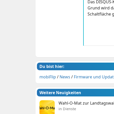
Das DISQUS-K
Grund wird da
Schaltfläche g
Du bist hier:
mobiFlip
/
News
/
Firmware und Updat
Weitere Neuigkeiten
Wahl-O-Mat zur Landtagswahl
in Dienste