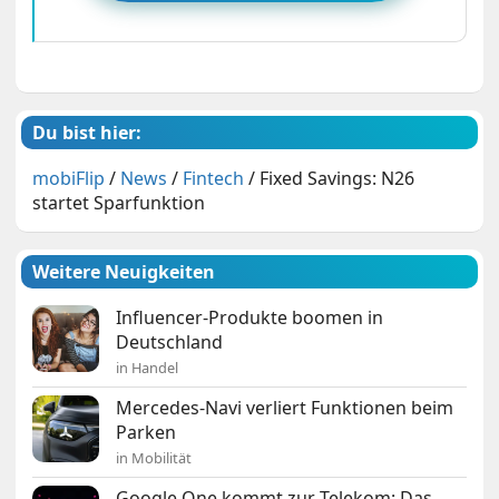
Du bist hier:
mobiFlip
/
News
/
Fintech
/
Fixed Savings: N26
startet Sparfunktion
Weitere Neuigkeiten
Influencer-Produkte boomen in
Deutschland
in Handel
Mercedes-Navi verliert Funktionen beim
Parken
in Mobilität
Google One kommt zur Telekom: Das