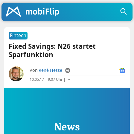
Fintech
Fixed Savings: N26 startet
Sparfunktion
Von
René Hesse
10.05.17 | 9:07 Uhr
|
⋯