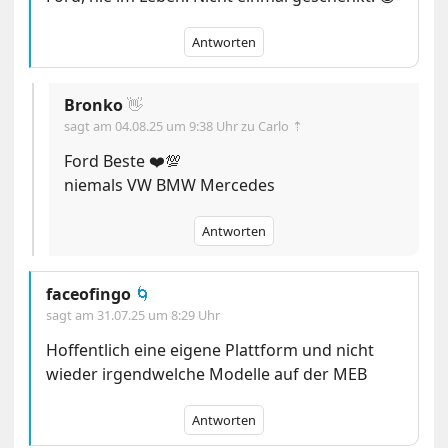
Antworten
Bronko
👋
sagt am
04.08.25 um 9:38 Uhr
zu Carlo ⇡
Ford Beste ❤️💯
niemals VW BMW Mercedes
Antworten
faceofingo
🌀
sagt am
31.07.25 um 8:29 Uhr
Hoffentlich eine eigene Plattform und nicht
wieder irgendwelche Modelle auf der MEB
Antworten