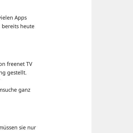
vielen Apps
 bereits heute
on freenet TV
 gestellt.
V
mmsuche ganz
 müssen sie nur