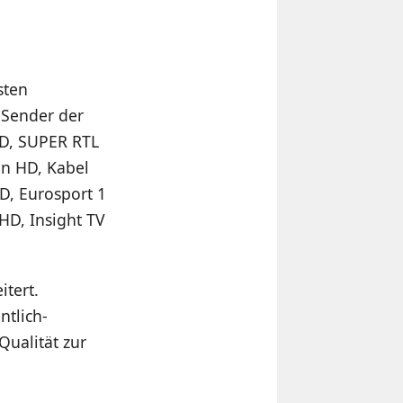
sten
-Sender der
D, SUPER RTL
en HD, Kabel
D, Eurosport 1
D, Insight TV
tert.
ntlich-
Qualität zur