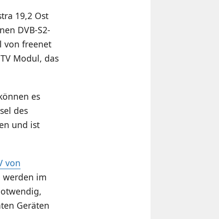
stra 19,2 Ost
einen DVB-S2-
l von freenet
e TV Modul, das
 können es
sel des
n und ist
V von
le werden im
 notwendig,
nten Geräten