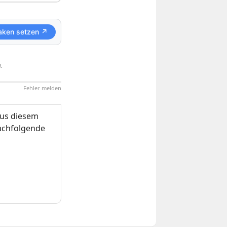
aken setzen ↗
.
Fehler melden
us diesem
nachfolgende