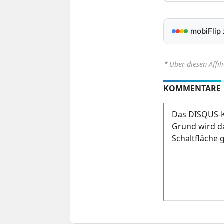
mobiFlip
⋆
Über diesen Affil
KOMMENTARE
Das DISQUS-K
Grund wird da
Schaltfläche g