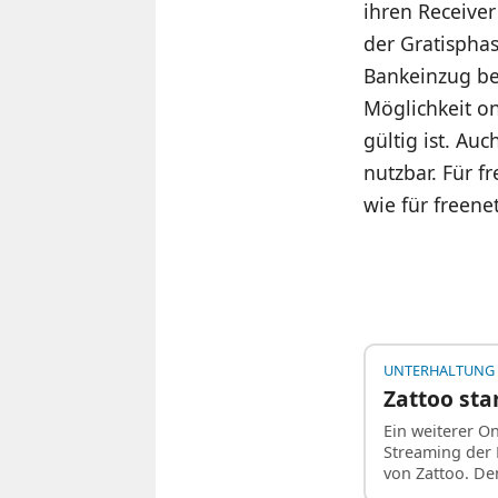
ihren Receive
der Gratispha
Bankeinzug be
Möglichkeit o
gültig ist. A
nutzbar. Für f
wie für freene
UNTERHALTUNG
Zattoo sta
Ein weiterer On
Streaming der 
von Zattoo. D