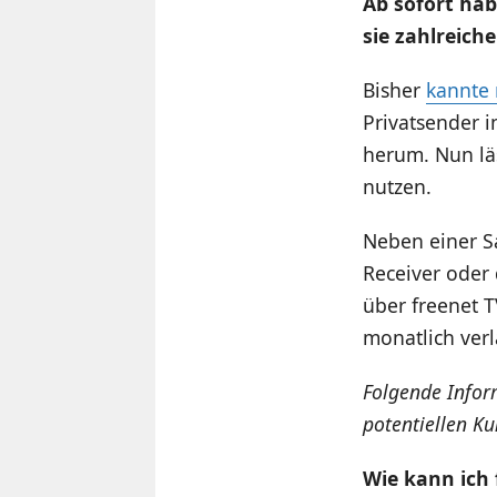
Ab sofort hab
sie zahlreic
Bisher
kannte
Privatsender i
herum. Nun läs
nutzen.
Neben einer Sa
Receiver oder
über freenet T
monatlich ver
Folgende Infor
potentiellen K
Wie kann ich 