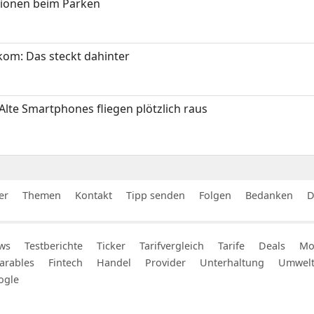
tionen beim Parken
om: Das steckt dahinter
Alte Smartphones fliegen plötzlich raus
er
Themen
Kontakt
Tipp senden
Folgen
Bedanken
D
ws
Testberichte
Ticker
Tarifvergleich
Tarife
Deals
Mob
arables
Fintech
Handel
Provider
Unterhaltung
Umwel
ogle