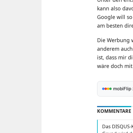
kann also dav
Google will s
am besten dire
Die Werbung w
anderem auch b
ist, dass mir 
wäre doch mit 
mobiFlip
KOMMENTARE
Das DISQUS-K