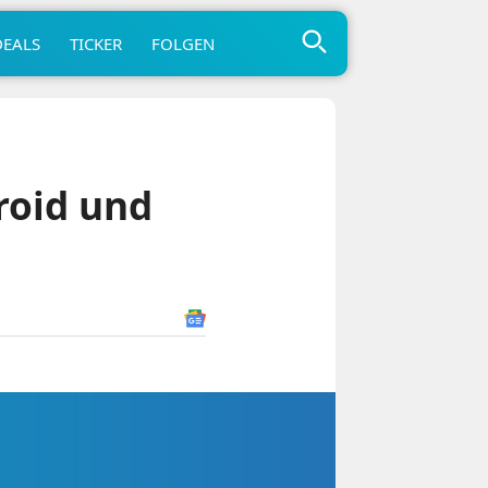
DEALS
TICKER
FOLGEN
roid und