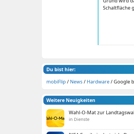
Grund wird da
Schaltfläche g
Du bist hier:
mobiFlip
/
News
/
Hardware
/
Google b
Weitere Neuigkeiten
Wahl-O-Mat zur Landtagswahl
in Dienste