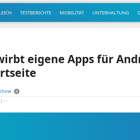
LEICH
TESTBERICHTE
MOBILITÄT
UNTERHALTUNG
irbt eigene Apps für And
rtseite
uchow
|
⋯