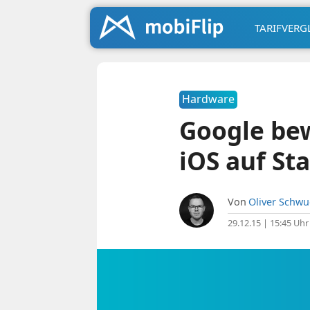
TARIFVERG
Hardware
Google bew
iOS auf Sta
Von
Oliver Schw
29.12.15 | 15:45 Uhr