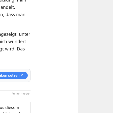
andelt.
en, dass man
gezeigt, unter
 mich wundert
gt wird. Das
aken setzen ↗
Fehler melden
us diesem