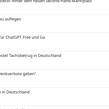
s steckt hinter dem neuen Second-Hand-Marktplatz
neu auflegen
 für ChatGPT Free und Go
kostet Tachobetrug in Deutschland
 Denkverbote geben“
 in Deutschland