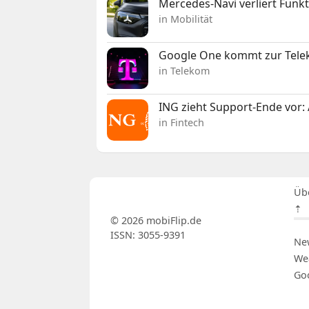
Mercedes-Navi verliert Funk
in Mobilität
Google One kommt zur Telek
in Telekom
ING zieht Support-Ende vor: 
in Fintech
Üb
⇡
© 2026 mobiFlip.de
ISSN: 3055-9391
Ne
We
Go