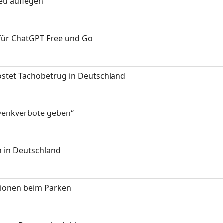
neu auflegen
 für ChatGPT Free und Go
kostet Tachobetrug in Deutschland
 Denkverbote geben“
 in Deutschland
tionen beim Parken