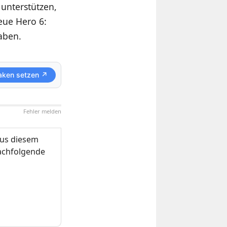
unterstützen,
eue Hero 6:
aben.
aken setzen ↗
Fehler melden
us diesem
nachfolgende