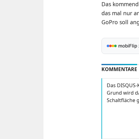
Das kommen
das mal nur a
GoPro soll an
mobiFlip
KOMMENTARE
Das DISQUS-K
Grund wird da
Schaltfläche g