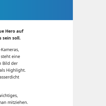
ue Hero auf
sein soll.
n-Kameras,
steht eine
 Bild der
ls Highlight.
asserdicht
wichtiges,
man mitziehen.