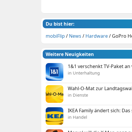
Du bist hier:
mobiFlip
/
News
/
Hardware
/
GoPro He
Weitere Neuigkeiten
1&1 verschenkt TV-Paket an
in Unterhaltung
Wahl-O-Mat zur Landtagswahl
in Dienste
IKEA Family ändert sich: Da
in Handel