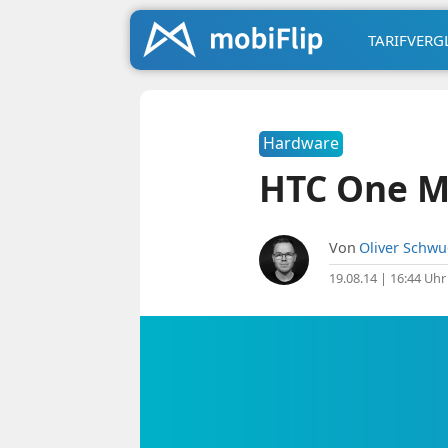
TARIFVERG
Hardware
HTC One M8
Von
Oliver Schw
19.08.14 | 16:44 Uhr