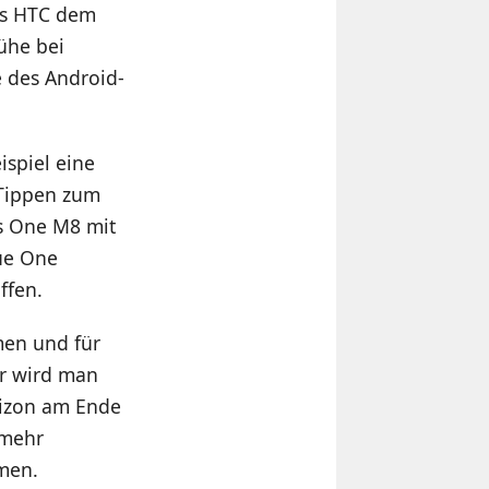
ass HTC dem
ühe bei
 des Android-
spiel eine
 Tippen zum
s One M8 mit
ue One
ffen.
men und für
er wird man
rizon am Ende
 mehr
men.