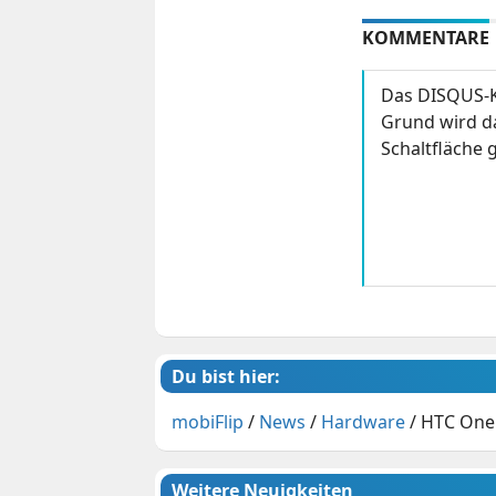
KOMMENTARE
Das DISQUS-K
Grund wird da
Schaltfläche g
Du bist hier:
mobiFlip
/
News
/
Hardware
/
HTC One 
Weitere Neuigkeiten