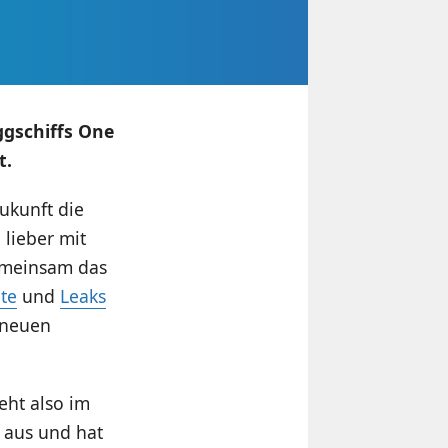
ggschiffs One
t.
ukunft die
lieber mit
emeinsam das
te
und
Leaks
m neuen
eht also im
 aus und hat