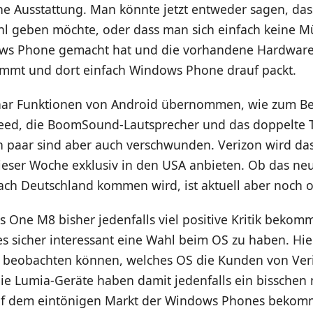
che Ausstattung. Man könnte jetzt entweder sagen, d
hl geben möchte, oder dass man sich einfach keine M
ws Phone gemacht hat und die vorhandene Hardware
nimmt und dort einfach Windows Phone drauf packt.
aar Funktionen von Android übernommen, wie zum Bei
Feed, die BoomSound-Lautsprecher und das doppelte
n paar sind aber auch verschwunden. Verizon wird da
eser Woche exklusiv in den USA anbieten. Ob das ne
ch Deutschland kommen wird, ist aktuell aber noch o
s One M8 bisher jedenfalls viel positive Kritik bekom
 es sicher interessant eine Wahl beim OS zu haben. Hi
t beobachten können, welches OS die Kunden von Ve
ie Lumia-Geräte haben damit jedenfalls ein bisschen
uf dem eintönigen Markt der Windows Phones bekom