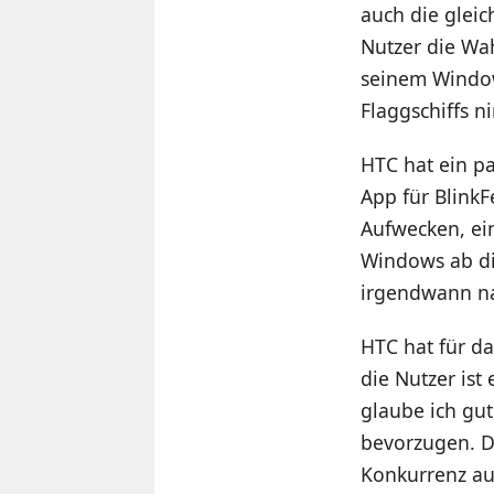
auch die glei
Nutzer die Wa
seinem Windo
Flaggschiffs 
HTC hat ein p
App für Blink
Aufwecken, ei
Windows ab di
irgendwann na
HTC hat für da
die Nutzer ist
glaube ich gu
bevorzugen. D
Konkurrenz a