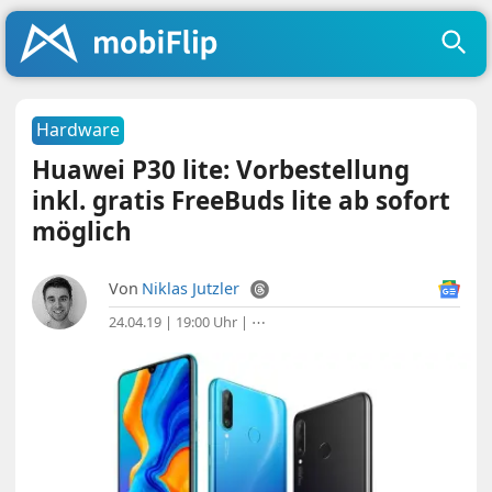
Hardware
Huawei P30 lite: Vorbestellung
inkl. gratis FreeBuds lite ab sofort
möglich
Von
Niklas Jutzler
24.04.19 | 19:00 Uhr
|
⋯