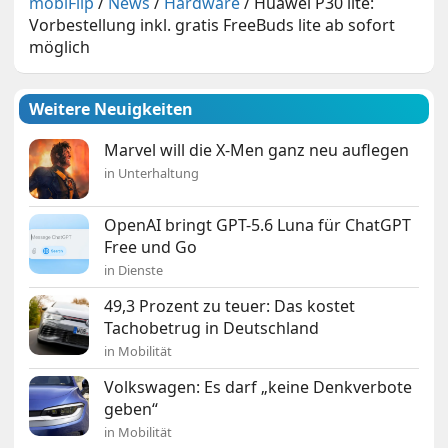
mobiFlip
/
News
/
Hardware
/
Huawei P30 lite:
Vorbestellung inkl. gratis FreeBuds lite ab sofort
möglich
Weitere Neuigkeiten
Marvel will die X-Men ganz neu auflegen
in Unterhaltung
OpenAI bringt GPT-5.6 Luna für ChatGPT
Free und Go
in Dienste
49,3 Prozent zu teuer: Das kostet
Tachobetrug in Deutschland
in Mobilität
Volkswagen: Es darf „keine Denkverbote
geben“
in Mobilität