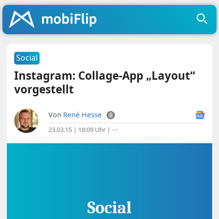
Social
Instagram: Collage-App „Layout“
vorgestellt
Von
René Hesse
23.03.15 | 18:09 Uhr
|
⋯