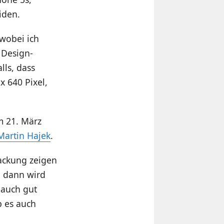
iden.
 wobei ich
 Design-
lls, dass
x 640 Pixel,
m 21. März
 Martin Hajek
.
packung zeigen
, dann wird
 auch gut
b es auch