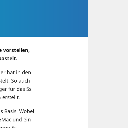
 vorstellen,
astelt.
er hat in den
telt. So auch
er für das 5s
erstellt.
s Basis. Wobei
5Mac und ein
hone 5s,