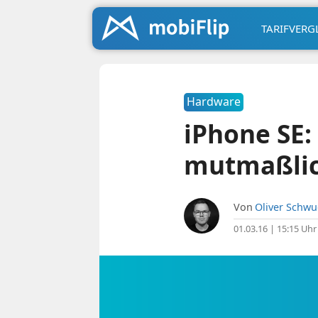
TARIFVERG
Hardware
iPhone SE:
mutmaßlic
Von
Oliver Schw
01.03.16 | 15:15 Uhr