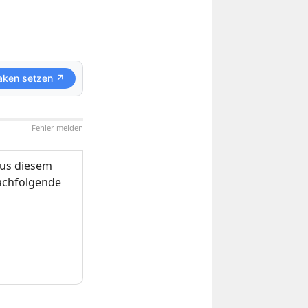
aken setzen ↗
Fehler melden
us diesem
nachfolgende