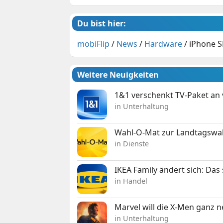
Du bist hier:
mobiFlip
/
News
/
Hardware
/
iPhone S
Weitere Neuigkeiten
1&1 verschenkt TV-Paket an
in Unterhaltung
Wahl-O-Mat zur Landtagswahl
in Dienste
IKEA Family ändert sich: Da
in Handel
Marvel will die X-Men ganz 
in Unterhaltung