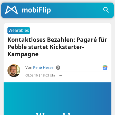
Wearables
Kontaktloses Bezahlen: Pagaré für
Pebble startet Kickstarter-
Kampagne
Von
René Hesse
08.02.16 | 18:03 Uhr
|
⋯