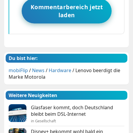
Kommentarbereich jetzt
laden
Du bist hier:
mobiFlip
/
News
/
Hardware
/
Lenovo beerdigt die
Marke Motorola
Weitere Neuigkeiten
Glasfaser kommt, doch Deutschland
bleibt beim DSL-Internet
in Gesellschaft
Disney+ bekommt wohl bald ein