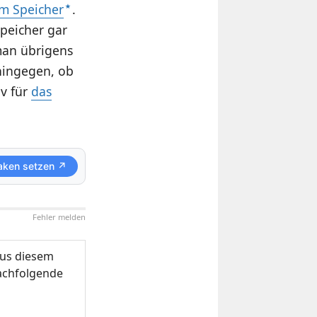
em Speicher
.
Speicher gar
man übrigens
 hingegen, ob
iv für
das
aken setzen ↗
Fehler melden
us diesem
nachfolgende