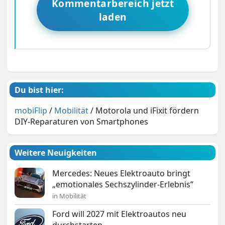
Kommentarbereich jetzt
laden
Du bist hier:
mobiFlip
/
Mobilität
/
Motorola und iFixit fördern
DIY-Reparaturen von Smartphones
Weitere Neuigkeiten
Mercedes: Neues Elektroauto bringt
„emotionales Sechszylinder-Erlebnis“
in Mobilität
Ford will 2027 mit Elektroautos neu
durchstarten