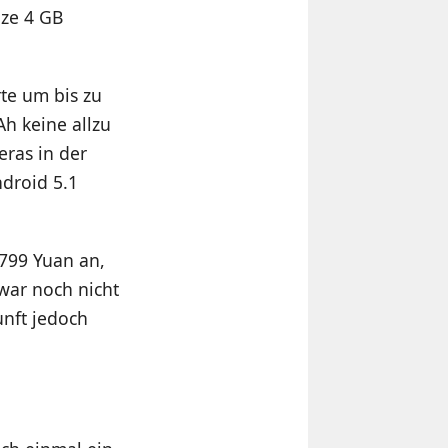
ze 4 GB
te um bis zu
h keine allzu
eras in der
ndroid 5.1
.799 Yuan an,
war noch nicht
unft jedoch