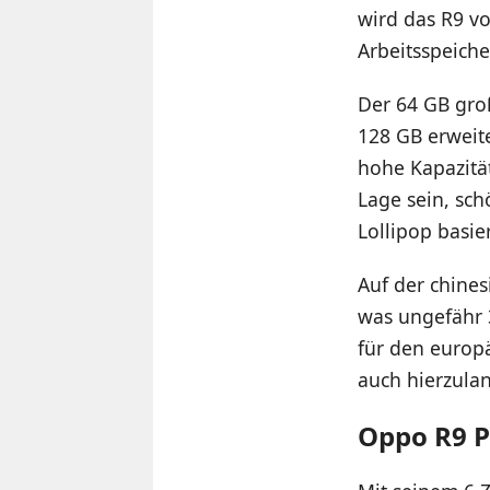
wird das R9 v
Arbeitsspeiche
Der 64 GB gro
128 GB erweite
hohe Kapazität
Lage sein, sch
Lollipop basie
Auf der chines
was ungefähr 
für den europ
auch hierzulan
Oppo R9 P