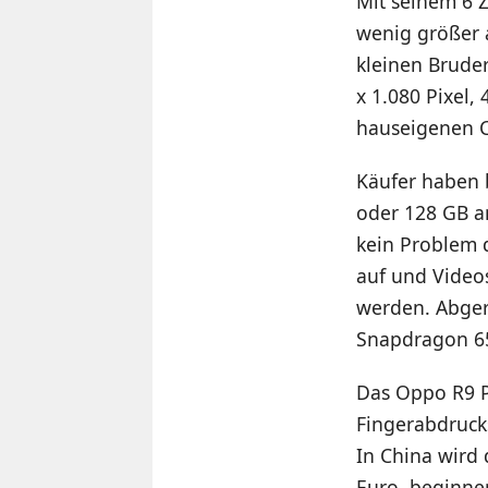
Mit seinem 6 
wenig größer a
kleinen Bruder
x 1.080 Pixel,
hauseigenen 
Käufer haben 
oder 128 GB a
kein Problem d
auf und Video
werden. Abger
Snapdragon 6
Das Oppo R9 P
Fingerabdrucks
In China wird 
Euro, beginne