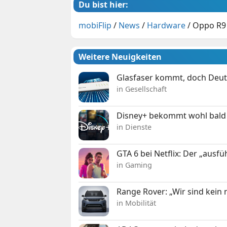
Du bist hier:
mobiFlip
/
News
/
Hardware
/
Oppo R9 u
Weitere Neuigkeiten
Glasfaser kommt, doch Deuts
in Gesellschaft
Disney+ bekommt wohl bald 
in Dienste
GTA 6 bei Netflix: Der „ausfü
in Gaming
Range Rover: „Wir sind kein
in Mobilität