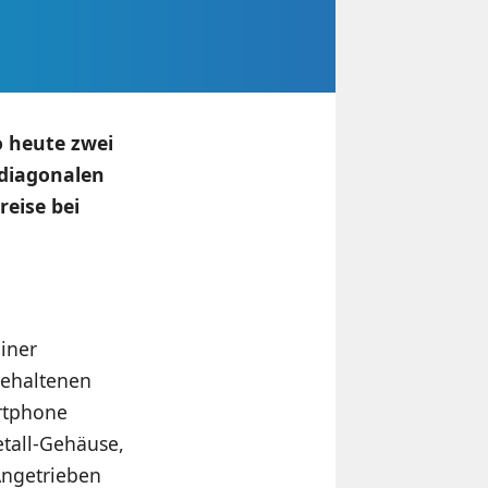
o heute zwei
diagonalen
reise bei
iner
gehaltenen
rtphone
etall-Gehäuse,
Angetrieben