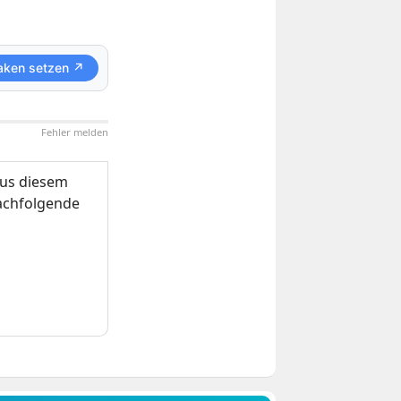
aken setzen ↗
Fehler melden
us diesem
nachfolgende