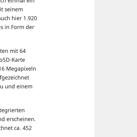
ch einmal ein
it seinem
auch hier 1.920
es in Form der
ten mit 64
roSD-Karte
 16 Megapixeln
fgezeichnet
ku und einem
tegrierten
nd erscheinen.
chnet ca. 452