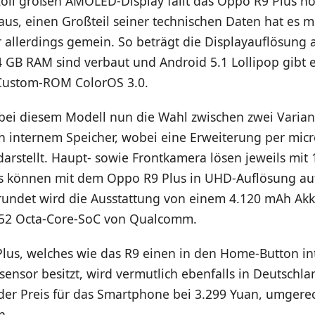
Zoll großen AMOLED-Display fällt das Oppo R9 Plus no
us, einen Großteil seiner technischen Daten hat es m
 allerdings gemein. So beträgt die Displayauflösung 
 4 GB RAM sind verbaut und Android 5.1 Lollipop gibt 
Custom-ROM ColorOS 3.0.
bei diesem Modell nun die Wahl zwischen zwei Varian
n internem Speicher, wobei eine Erweiterung per mic
arstellt. Haupt- sowie Frontkamera lösen jeweils mit
s können mit dem Oppo R9 Plus in UHD-Auflösung au
undet wird die Ausstattung von einem 4.120 mAh Ak
52 Octa-Core-SoC von Qualcomm.
lus, welches wie das R9 einen in den Home-Button in
ensor besitzt, wird vermutlich ebenfalls in Deutschla
der Preis für das Smartphone bei 3.299 Yuan, umgere
n.