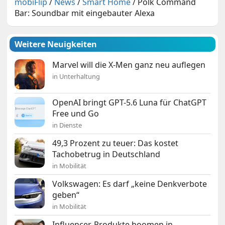
mobiFlip
/
News
/
Smart Home
/
Polk Command
Bar: Soundbar mit eingebauter Alexa
Weitere Neuigkeiten
Marvel will die X-Men ganz neu auflegen
in Unterhaltung
OpenAI bringt GPT-5.6 Luna für ChatGPT
Free und Go
in Dienste
49,3 Prozent zu teuer: Das kostet
Tachobetrug in Deutschland
in Mobilität
Volkswagen: Es darf „keine Denkverbote
geben“
in Mobilität
Influencer-Produkte boomen in