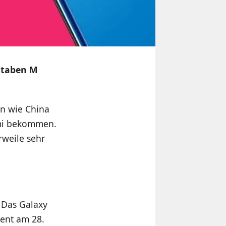
staben M
en wie China
omi bekommen.
rweile sehr
 Das Galaxy
ent am 28.