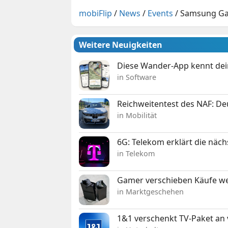
mobiFlip
/
News
/
Events
/
Samsung Gal
Weitere Neuigkeiten
Diese Wander-App kennt deine
in Software
Reichweitentest des NAF: D
in Mobilität
6G: Telekom erklärt die näc
in Telekom
Gamer verschieben Käufe we
in Marktgeschehen
1&1 verschenkt TV-Paket an