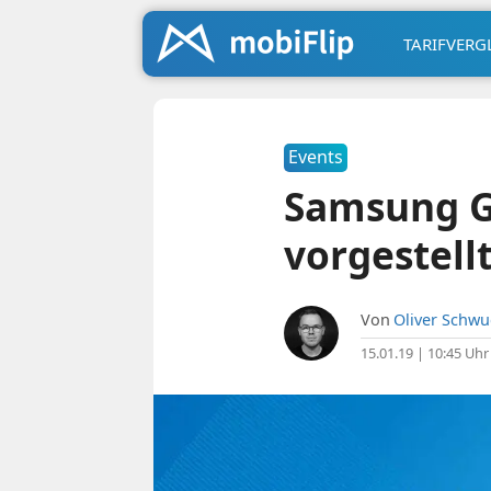
TARIFVERG
Events
Samsung G
vorgestell
Von
Oliver Schw
15.01.19 | 10:45 Uhr