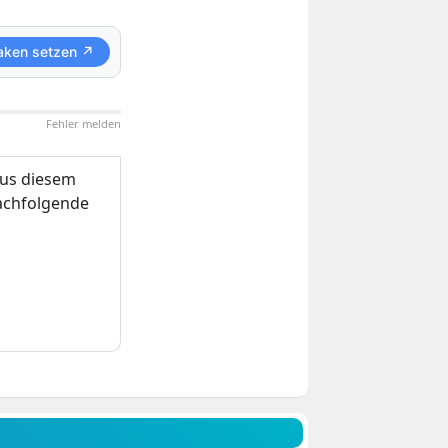
aken setzen ↗
Fehler melden
us diesem
nachfolgende