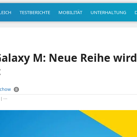
LEICH
TESTBERICHTE
MOBILITÄT
UNTERHALTUNG
alaxy M: Neue Reihe wird
t
uchow
|
⋯