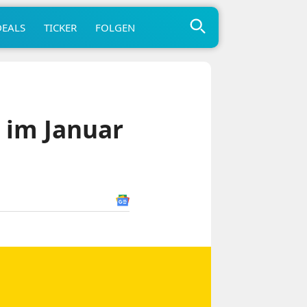
DEALS
TICKER
FOLGEN
 im Januar