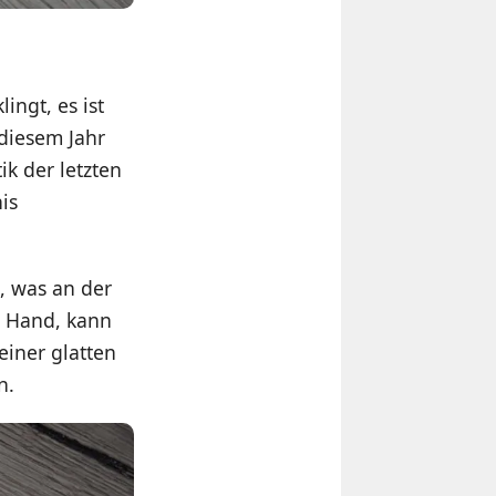
ingt, es ist
 diesem Jahr
ik der letzten
is
, was an der
er Hand, kann
iner glatten
n.