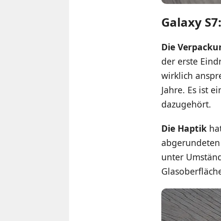
Galaxy S7:
Die Verpacku
der erste Eind
wirklich anspr
Jahre. Es ist e
dazugehört.
Die Haptik
hat
abgerundeten R
unter Umständ
Glasoberfläche