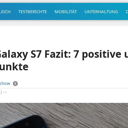
LEICH
TESTBERICHTE
MOBILITÄT
UNTERHALTUNG
laxy S7 Fazit: 7 positive 
Punkte
uchow
|
⋯