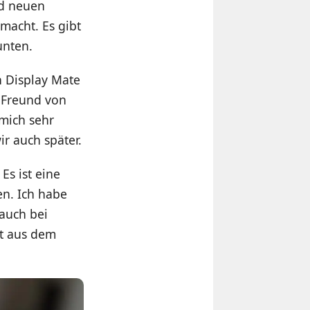
nd neuen
macht. Es gibt
unten.
n Display Mate
n Freund von
mich sehr
r auch später.
Es ist eine
en. Ich habe
 auch bei
it aus dem