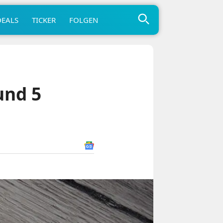
DEALS
TICKER
FOLGEN
und 5