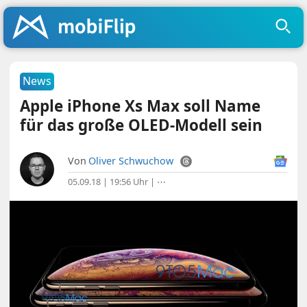
News
Apple iPhone Xs Max soll Name
für das große OLED-Modell sein
Von
Oliver Schwuchow
05.09.18 | 19:56 Uhr
|
⋯