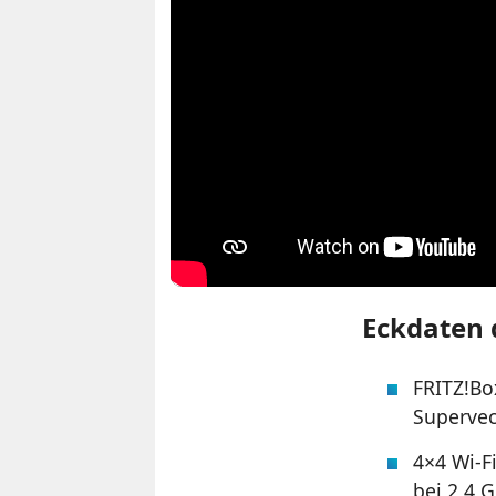
Eckdaten 
FRITZ!Bo
Supervec
4×4 Wi-F
bei 2,4 