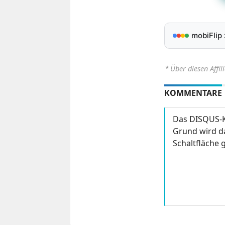
mobiFlip
⋆
Über diesen Affil
KOMMENTARE
Das DISQUS-K
Grund wird da
Schaltfläche g