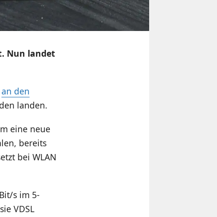
t. Nun landet
n
an den
nden landen.
um eine neue
len, bereits
setzt bei WLAN
it/s im 5-
 sie VDSL