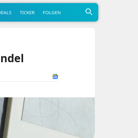
DEALS
TICKER
FOLGEN
andel