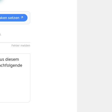
aken setzen ↗
.
Fehler melden
us diesem
nachfolgende