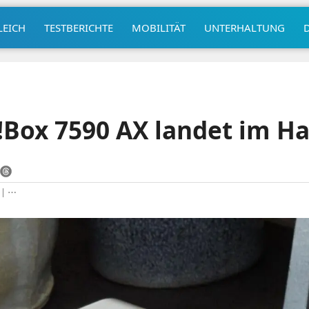
LEICH
TESTBERICHTE
MOBILITÄT
UNTERHALTUNG
Box 7590 AX landet im H
|
⋯