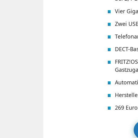
Vier Gig
Zwei USB
Telefona
DECT-Bas
FRITZ!OS
Gastzuga
Automati
Herstelle
269 Euro