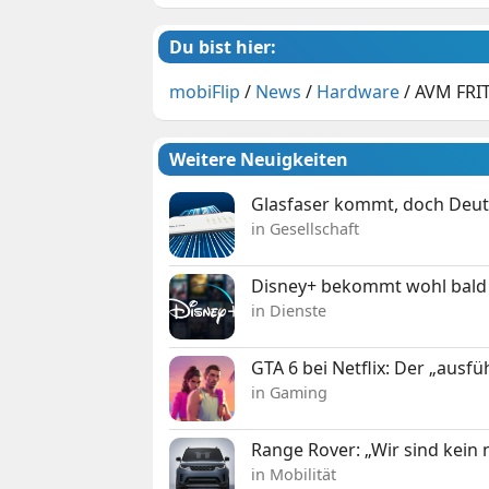
Du bist hier:
mobiFlip
/
News
/
Hardware
/
AVM FRIT
Weitere Neuigkeiten
Glasfaser kommt, doch Deuts
in Gesellschaft
Disney+ bekommt wohl bald 
in Dienste
GTA 6 bei Netflix: Der „ausfü
in Gaming
Range Rover: „Wir sind kein
in Mobilität