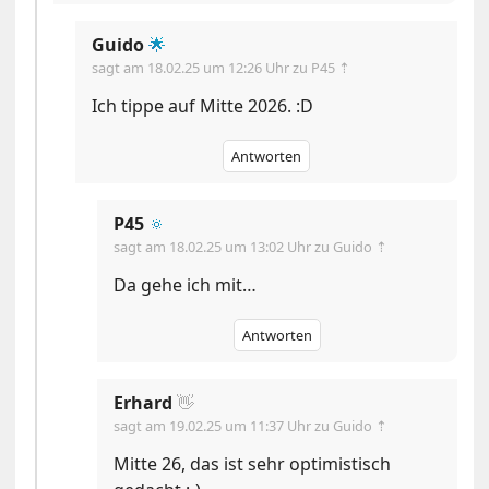
Guido
🌟
sagt am
18.02.25 um 12:26 Uhr
zu P45 ⇡
Ich tippe auf Mitte 2026. :D
Antworten
P45
🔅
sagt am
18.02.25 um 13:02 Uhr
zu Guido ⇡
Da gehe ich mit…
Antworten
Erhard
👋
sagt am
19.02.25 um 11:37 Uhr
zu Guido ⇡
Mitte 26, das ist sehr optimistisch