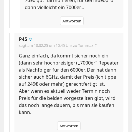
7690 gut harmonieren, für den 5690pro
dann vielleicht ein 7000er…
Antworten
P45
🔅
sagt am
18.02.25 um 10:45 Uhr
zu Tommax ⇡
Ganz einfach, da kommt sicher noch ein
(dann sehr hochpreisiger) „7000er“ Repeater
als Nachfolger für den 6000er. Der hat dann
sicher auch 6GHz, damit der Preis (ich tippe
auf 249€ oder mehr) gerechtfertigt ist.
Aber wenn es aktuell weder Termin noch
Preis für die beiden vorgestellten gibt, wird
das noch lange dauern, bis man sie kaufen
kann.
Antworten