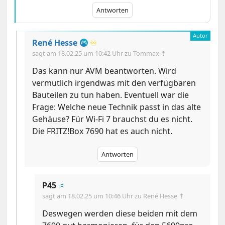
Antworten
René Hesse
♾️
sagt am
18.02.25 um 10:42 Uhr
zu Tommax ⇡
Das kann nur AVM beantworten. Wird
vermutlich irgendwas mit den verfügbaren
Bauteilen zu tun haben. Eventuell war die
Frage: Welche neue Technik passt in das alte
Gehäuse? Für Wi-Fi 7 brauchst du es nicht.
Die FRITZ!Box 7690 hat es auch nicht.
Antworten
P45
🔅
sagt am
18.02.25 um 10:46 Uhr
zu René Hesse ⇡
Deswegen werden diese beiden mit dem