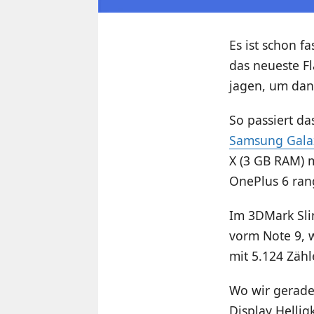
Es ist schon f
das neueste F
jagen, um dann
So passiert d
Samsung Gala
X (3 GB RAM) 
OnePlus 6 ran
Im 3DMark Slin
vorm Note 9, w
mit 5.124 Zäh
Wo wir gerade
Display Hellig