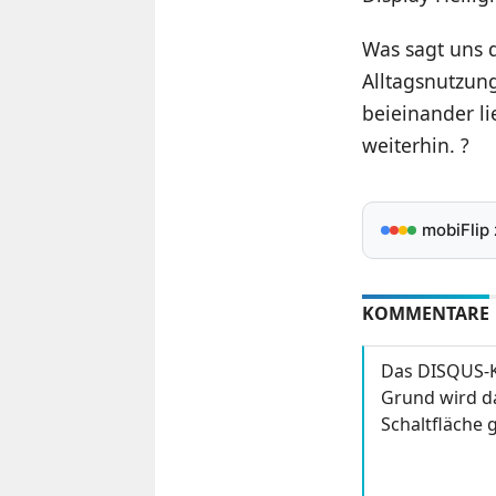
Was sagt uns d
Alltagsnutzun
beieinander l
weiterhin. ?
mobiFlip
KOMMENTARE
Das DISQUS-K
Grund wird da
Schaltfläche g