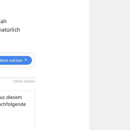
nah
atürlich
aken setzen ↗
Fehler melden
us diesem
nachfolgende