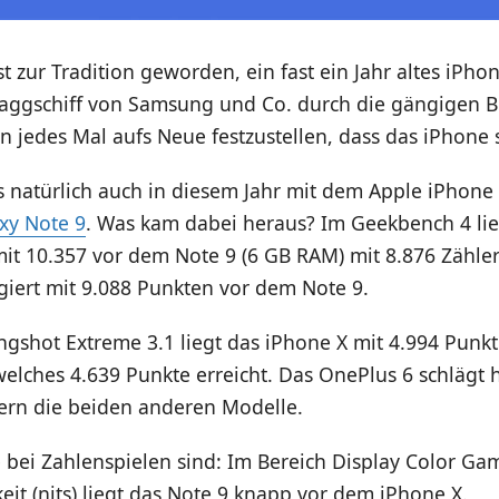
ast zur Tradition geworden, ein fast ein Jahr altes iPh
laggschiff von Samsung und Co. durch die gängigen 
 jedes Mal aufs Neue festzustellen, dass das iPhone sc
as natürlich auch in diesem Jahr mit dem Apple iPhon
xy Note 9
. Was kam dabei heraus? Im Geekbench 4 li
mit 10.357 vor dem Note 9 (6 GB RAM) mit 8.876 Zähle
giert mit 9.088 Punkten vor dem Note 9.
gshot Extreme 3.1 liegt das iPhone X mit 4.994 Punkt
elches 4.639 Punkte erreicht. Das OnePlus 6 schlägt 
lern die beiden anderen Modelle.
 bei Zahlenspielen sind: Im Bereich Display Color Ga
keit (nits) liegt das Note 9 knapp vor dem iPhone X.