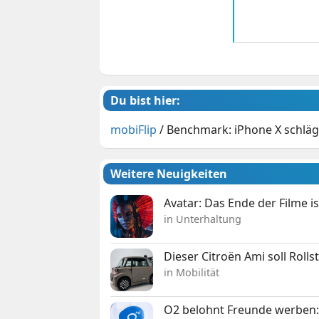
Du bist hier:
mobiFlip
/
Benchmark: iPhone X schläg
Weitere Neuigkeiten
Avatar: Das Ende der Filme is
in Unterhaltung
Dieser Citroën Ami soll Roll
in Mobilität
O2 belohnt Freunde werben: