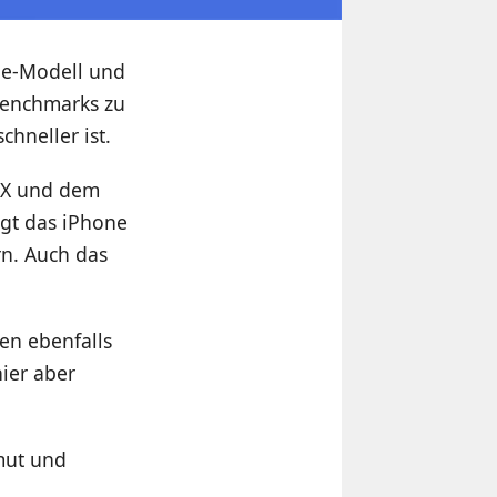
one-Modell und
Benchmarks zu
hneller ist.
e X und dem
egt das iPhone
rn. Auch das
en ebenfalls
hier aber
mut und