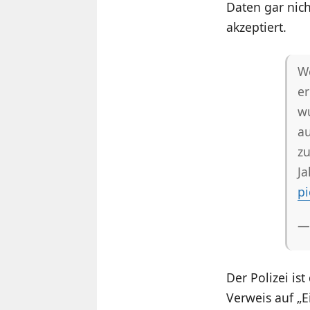
Daten gar nich
akzeptiert.
W
er
wu
au
zu
Ja
p
—
Der Polizei is
Verweis auf „