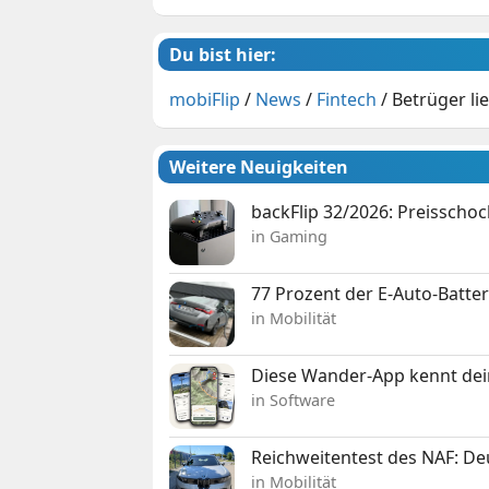
Du bist hier:
mobiFlip
/
News
/
Fintech
/
Betrüger li
Weitere Neuigkeiten
backFlip 32/2026: Preisschoc
in Gaming
77 Prozent der E-Auto-Batter
in Mobilität
Diese Wander-App kennt deine
in Software
Reichweitentest des NAF: D
in Mobilität