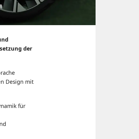
 und
tsetzung der
prache
en Design mit
ynamik für
und