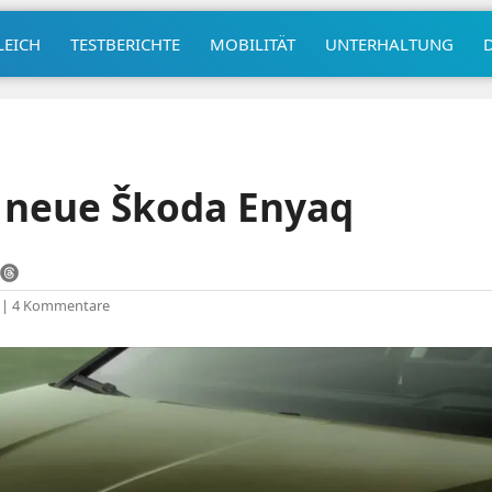
LEICH
TESTBERICHTE
MOBILITÄT
UNTERHALTUNG
r neue Škoda Enyaq
|
4 Kommentare