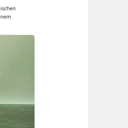
äischen
einem