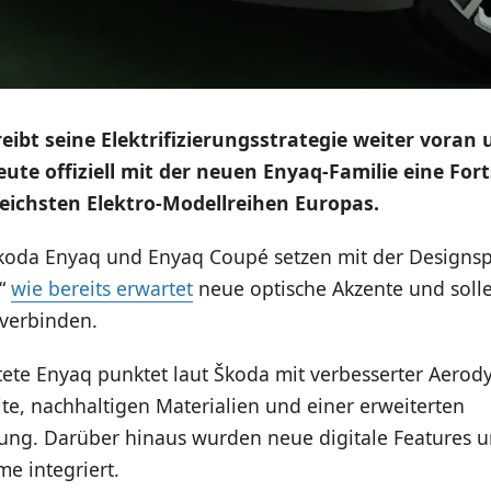
eibt seine Elektrifizierungsstrategie weiter voran
eute offiziell mit der neuen Enyaq-Familie eine For
reichsten Elektro-Modellreihen Europas.
koda Enyaq und Enyaq Coupé setzen mit der Designs
d“
wie bereits erwartet
neue optische Akzente und soll
 verbinden.
tete Enyaq punktet laut Škoda mit verbesserter Aerod
te, nachhaltigen Materialien und einer erweiterten
tung. Darüber hinaus wurden neue digitale Features 
me integriert.