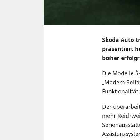
Škoda Auto tr
präsentiert h
bisher erfolg
Die Modelle Š
„Modern Soli
Funktionalität
Der überarbei
mehr Reichwei
Serienausstat
Assistenzsyste