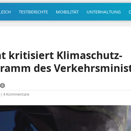
LEICH
TESTBERICHTE
MOBILITÄT
UNTERHALTUNG
t kritisiert Klimaschutz-
gramm des Verkehrsminis
|
4 Kommentare