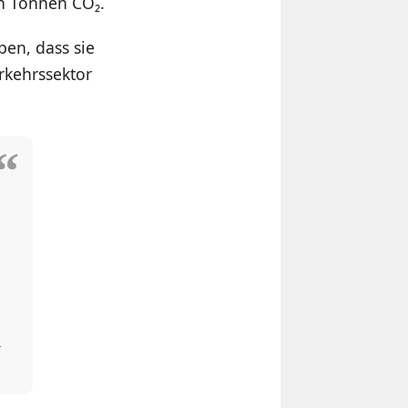
en Tonnen CO₂.
ben, dass sie
rkehrssektor
,