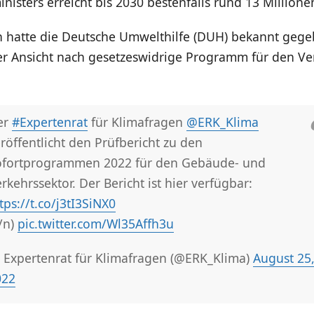
nisters erreicht bis 2030 bestenfalls rund 13 Million
n hatte die Deutsche Umwelthilfe (DUH) bekannt gege
er Ansicht nach gesetzeswidrige Programm für den Ve
er
#Expertenrat
für Klimafragen
@ERK_Klima
röffentlicht den Prüfbericht zu den
ofortprogrammen 2022 für den Gebäude- und
rkehrssektor. Der Bericht ist hier verfügbar:
tps://t.co/j3tI3SiNX0
/n)
pic.twitter.com/Wl35Affh3u
 Expertenrat für Klimafragen (@ERK_Klima)
August 25
022