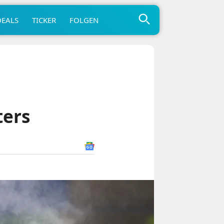
DEALS
TICKER
FOLGEN
ters