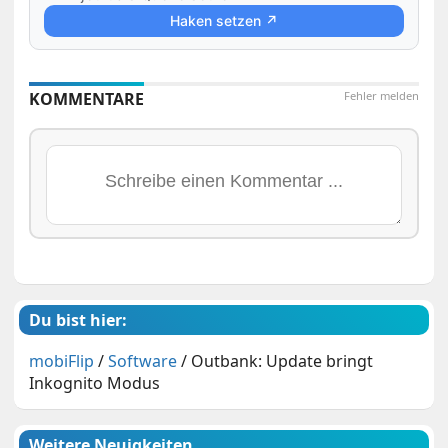
Haken setzen ↗
KOMMENTARE
Fehler melden
Du bist hier:
mobiFlip
/
Software
/
Outbank: Update bringt
Inkognito Modus
Weitere Neuigkeiten