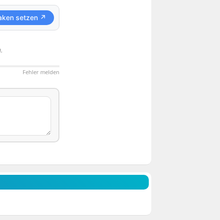
aken setzen ↗
.
Fehler melden