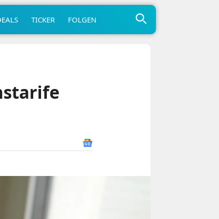
DEALS
TICKER
FOLGEN
starife