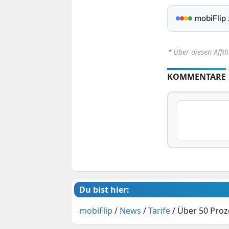
mobiFlip
⋆
Über diesen Affil
KOMMENTARE
Du bist hier:
mobiFlip
/
News
/
Tarife
/
Über 50 Proze