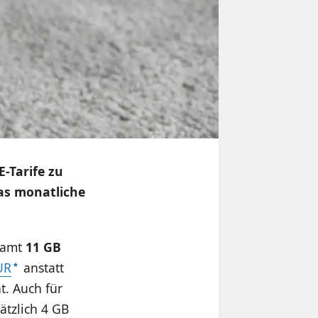
E-Tarife zu
as monatliche
samt
11 GB
UR
anstatt
t. Auch für
ätzlich 4 GB