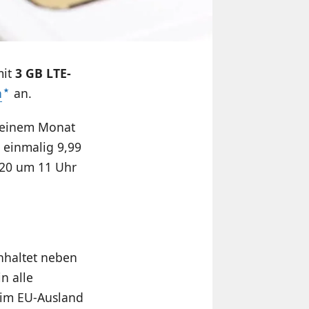
mit
3 GB LTE-
h
an.
it einem Monat
n einmalig 9,99
2020 um 11 Uhr
nhaltet neben
n alle
g im EU-Ausland