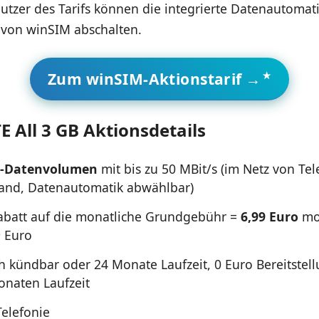
Nutzer des Tarifs können die integrierte Datenautoma
von winSIM abschalten.
Zum winSIM-Aktionstarif →
 All 3 GB Aktionsdetails
E-Datenvolumen
mit bis zu 50 MBit/s (im Netz von Tel
and, Datenautomatik abwählbar)
abatt auf die monatliche Grundgebühr =
6,99 Euro
mo
9 Euro
h kündbar oder 24 Monate Laufzeit, 0 Euro Bereitstell
onaten Laufzeit
Telefonie