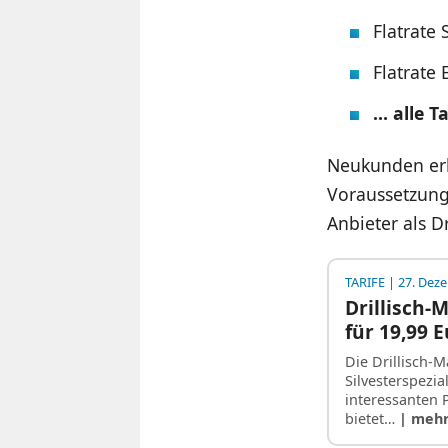
Flatrate
Flatrate
… alle Ta
Neukunden erh
Voraussetzung
Anbieter als D
TARIFE
| 27. Dez
Drillisch-M
für 19,99 E
Die Drillisch-M
Silvesterspezi
interessanten 
bietet…
| meh