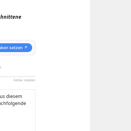
chnittene
aken setzen ↗
.
Fehler melden
us diesem
nachfolgende