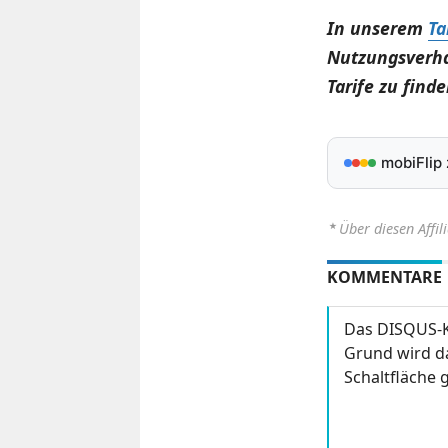
In unserem
Ta
Nutzungsverha
Tarife zu finde
mobiFlip
⋆
Über diesen Affil
KOMMENTARE
Das DISQUS-K
Grund wird da
Schaltfläche g