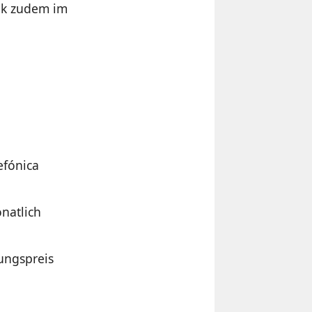
tik zudem im
efónica
natlich
ungspreis