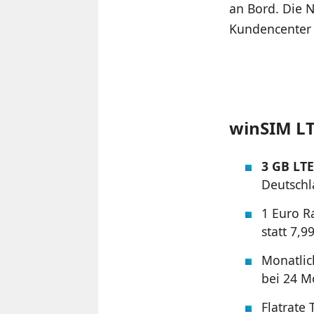
an Bord. Die 
Kundencenter 
winSIM LTE
3 GB LT
Deutschl
1 Euro R
statt 7,9
Monatlic
bei 24 M
Flatrate 