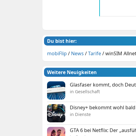
Du bist hier:
mobiFlip
/
News
/
Tarife
/
winSIM Allnet
Weitere Neuigkeiten
Glasfaser kommt, doch Deuts
in Gesellschaft
Disney+ bekommt wohl bald 
in Dienste
GTA 6 bei Netflix: Der „ausfü