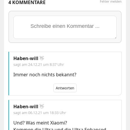
4 KOMMENTARE
Fehler melden
Haben-will
👋
sagt am
24.12.21 um 8:37 Uhr
Immer noch nichts bekannt?
Antworten
Haben-will
👋
sagt am
06.12.21 um 18:33 Uhr
Und? Was meint Xiaomi?
Kommen die Ultra und die Ultra Enhanced