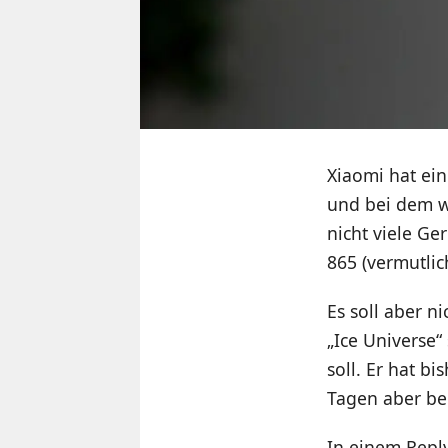
Xiaomi hat ein
und bei dem wi
nicht viele Ge
865 (vermutlic
Es soll aber n
„Ice Universe“
soll. Er hat b
Tagen aber be
In einem Reply