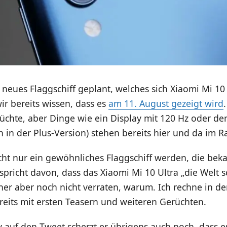
 neues Flaggschiff geplant, welches sich Xiaomi Mi 10
r bereits wissen, dass es
am 11. August gezeigt wird
rüchte, aber Dinge wie ein Display mit 120 Hz oder d
h in der Plus-Version) stehen bereits hier und da im 
icht nur ein gewöhnliches Flaggschiff werden, die bek
 spricht davon, dass das Xiaomi Mi 10 Ultra „die Welt 
isher aber noch nicht verraten, warum. Ich rechne in d
reits mit ersten Teasern und weiteren Gerüchten.
 auf den Tweet scherzt er übrigens auch noch, dass es