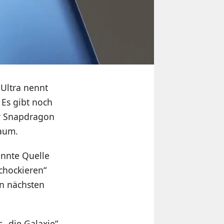
 Ultra nennt
. Es gibt noch
er Snapdragon
Raum.
annte Quelle
schockieren“
en nächsten
 „die Galaxie“