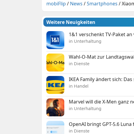
mobiFlip
/
News
/
Smartphones
/
Xiaom
Weitere Neuigkeiten
1&1 verschenkt TV-Paket an
in Unterhaltung
Wahl-O-Mat zur Landtagswahl
in Dienste
IKEA Family ändert sich: Da
in Handel
Marvel will die X-Men ganz 
in Unterhaltung
OpenAI bringt GPT-5.6 Luna
in Dienste