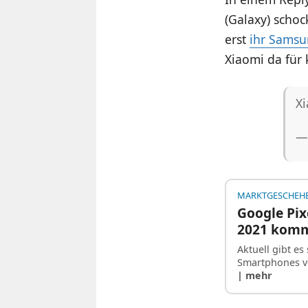
(Galaxy) scho
erst
ihr Samsu
Xiaomi da für
Xi
— 
MARKTGESCHEH
Google Pix
2021 kom
Aktuell gibt e
Smartphones vo
| mehr