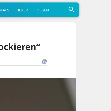
DEALS
TICKER
FOLGEN
hockieren“