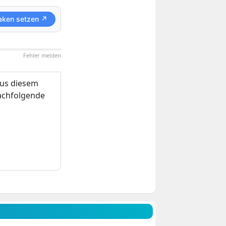
aken setzen ↗
Fehler melden
us diesem
nachfolgende