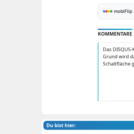
mobiFlip
KOMMENTARE
Das DISQUS-K
Grund wird da
Schaltfläche g
Du bist hier: