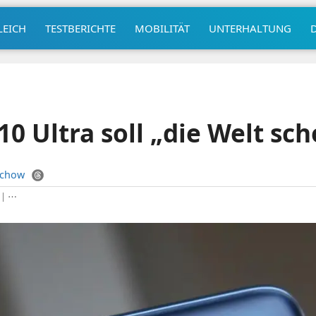
LEICH
TESTBERICHTE
MOBILITÄT
UNTERHALTUNG
10 Ultra soll „die Welt sc
uchow
|
⋯