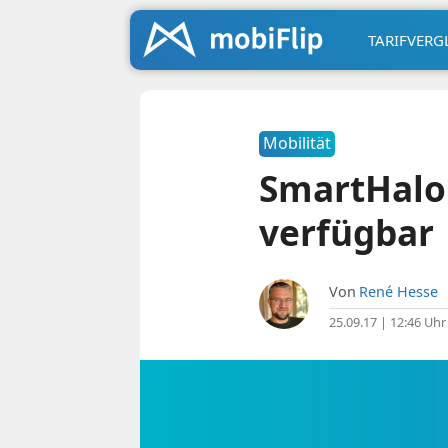
TARIFVERG
Mobilität
SmartHalo:
verfügbar
Von
René Hesse
25.09.17 | 12:46 Uhr