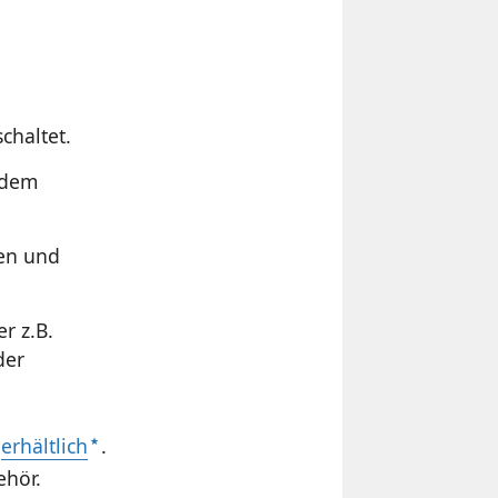
chaltet.
 dem
nen und
r z.B.
der
o
erhältlich
.
ehör.