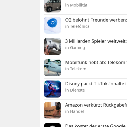
in Mobilität
O2 belohnt Freunde werben:
in Telefónica
3 Milliarden Spieler weltw
in Gaming
Mobilfunk hebt ab: Telekom 
in Telekom
Disney packt TikTok-Inhalte 
in Dienste
Amazon verkürzt Rückgabefr
in Handel
Das kostet der erste Google 