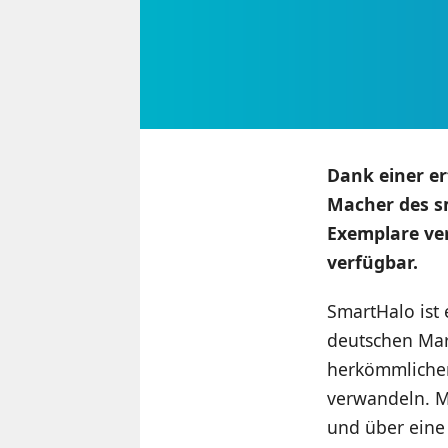
Dank einer e
Macher des s
Exemplare ver
verfügbar.
SmartHalo ist 
deutschen Mar
herkömmlichen
verwandeln. M
und über eine