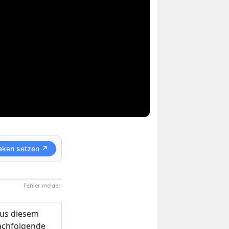
aken setzen ↗
Fehler melden
us diesem
nachfolgende