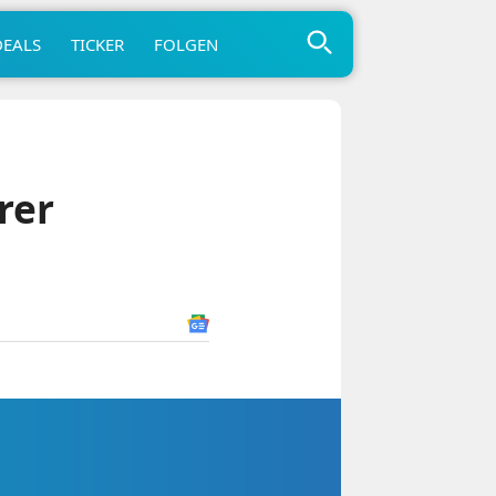
DEALS
TICKER
FOLGEN
rer