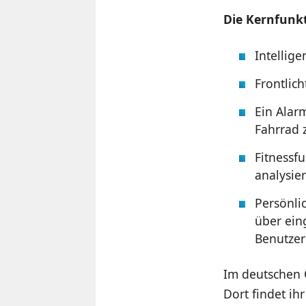
Die Kernfunk
Intellig
Frontlich
Ein Alar
Fahrrad 
Fitnessf
analysie
Persönli
über ein
Benutzer
Im deutschen 
Dort findet ih