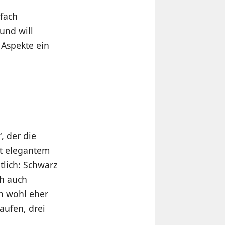
nfach
und will
 Aspekte ein
, der die
it elegantem
tlich: Schwarz
ch auch
on wohl eher
aufen, drei