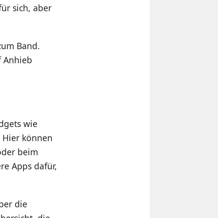
ür sich, aber
 zum Band.
f Anhieb
dgets wie
. Hier können
 oder beim
ere Apps dafür,
ber die
bersicht, die