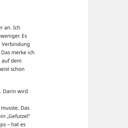
r an. Ich
weniger. Es
ie Verbindung
. Das merke ich
e auf dem
meist schon
. Darin wird
 musste. Das
in „Gefutzel“
ps – hat es