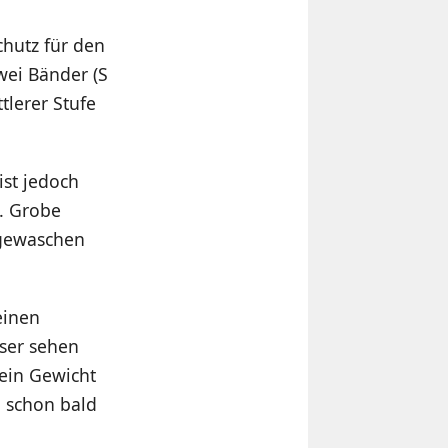
chutz für den
wei Bänder (S
tlerer Stufe
ist jedoch
. Grobe
bgewaschen
einen
ser sehen
 ein Gewicht
d schon bald