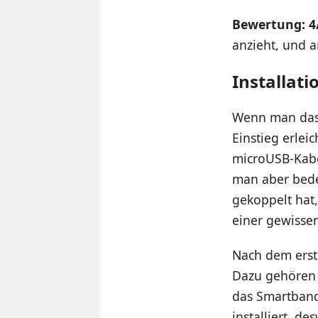
Bewertung: 4
anzieht, und 
Installat
Wenn man das 
Einstieg erlei
microUSB-Kabel
man aber beden
gekoppelt hat
einer gewissen
Nach dem erste
Dazu gehören 
das Smartband
installiert, d