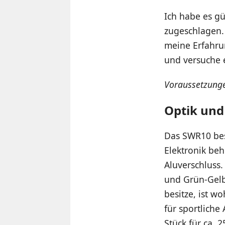
Ich habe es gü
zugeschlagen. 
meine Erfahru
und versuche 
Voraussetzunge
Optik und
Das SWR10 bes
Elektronik beh
Aluverschluss.
und Grün-Gelb 
besitze, ist w
für sportliche
Stück für ca. 2