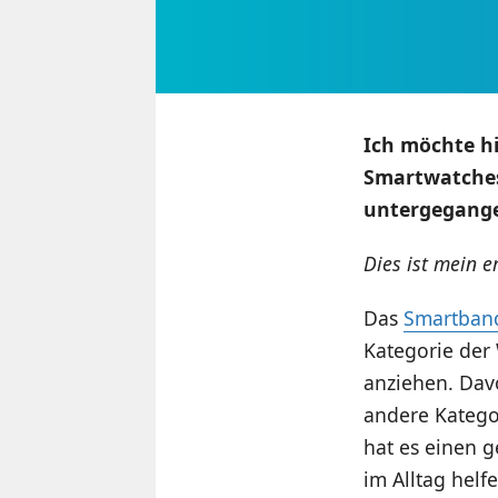
Ich möchte hi
Smartwatches 
untergegange
Dies ist mein e
Das
Smartban
Kategorie der
anziehen. Davo
andere Kategor
hat es einen g
im Alltag helf