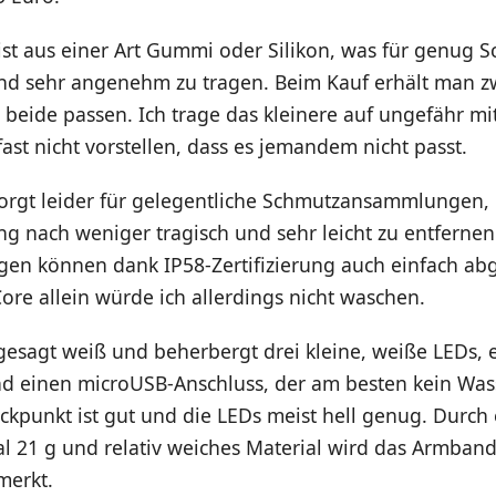
t aus einer Art Gummi oder Silikon, was für genug S
 und sehr angenehm zu tragen. Beim Kauf erhält man z
r beide passen. Ich trage das kleinere auf ungefähr mit
ast nicht vorstellen, dass es jemandem nicht passt.
orgt leider für gelegentliche Schmutzansammlungen, 
g nach weniger tragisch und sehr leicht zu entfernen
en können dank IP58-Zertifizierung auch einfach a
re allein würde ich allerdings nicht waschen.
 gesagt weiß und beherbergt drei kleine, weiße LEDs, 
d einen microUSB-Anschluss, der am besten kein Was
uckpunkt ist gut und die LEDs meist hell genug. Durch
l 21 g und relativ weiches Material wird das Armban
merkt.