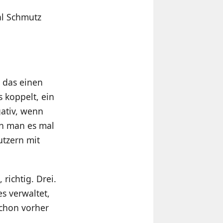
l Schmutz
 das einen
s koppelt, ein
gativ, wenn
enn man es mal
utzern mit
richtig. Drei.
s verwaltet,
schon vorher