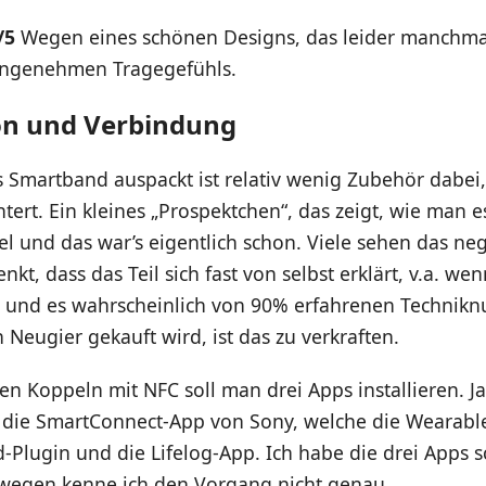
/5
Wegen eines schönen Designs, das leider manchma
angenehmen Tragegefühls.
ion und Verbindung
Smartband auspackt ist relativ wenig Zubehör dabei,
chtert. Ein kleines „Prospektchen“, das zeigt, wie man e
 und das war’s eigentlich schon. Viele sehen das ne
kt, dass das Teil sich fast von selbst erklärt, v.a. w
, und es wahrscheinlich von 90% erfahrenen Technikn
 Neugier gekauft wird, ist das zu verkraften.
n Koppeln mit NFC soll man drei Apps installieren. Ja, 
die SmartConnect-App von Sony, welche die Wearable
-Plugin und die Lifelog-App. Ich habe die drei Apps 
eswegen kenne ich den Vorgang nicht genau.