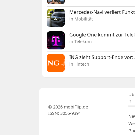
Mercedes-Navi verliert Funk
in Mobilität
Google One kommt zur Telek
in Telekom
ING zieht Support-Ende vor: 
in Fintech
Üb
⇡
© 2026 mobiFlip.de
ISSN: 3055-9391
Ne
We
Go