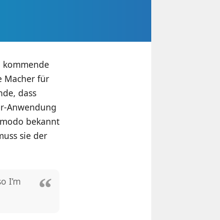
die kommende
e Macher für
nde, dass
tter-Anwendung
izmodo bekannt
muss sie der
so I’m