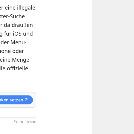
er eine illegale
tter-Suche
zer da draußen
g für iOS und
n der Menu-
Phone oder
h eine Menge
e offizielle
aken setzen ↗
Fehler melden