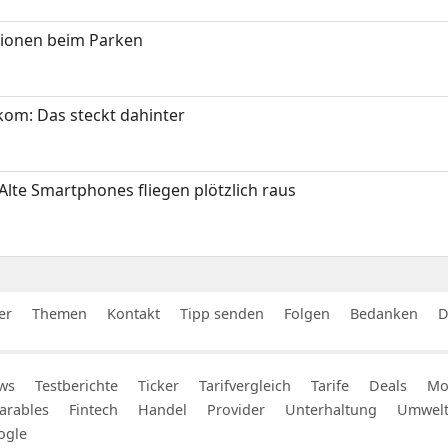
tionen beim Parken
om: Das steckt dahinter
Alte Smartphones fliegen plötzlich raus
er
Themen
Kontakt
Tipp senden
Folgen
Bedanken
D
ws
Testberichte
Ticker
Tarifvergleich
Tarife
Deals
Mob
arables
Fintech
Handel
Provider
Unterhaltung
Umwel
ogle