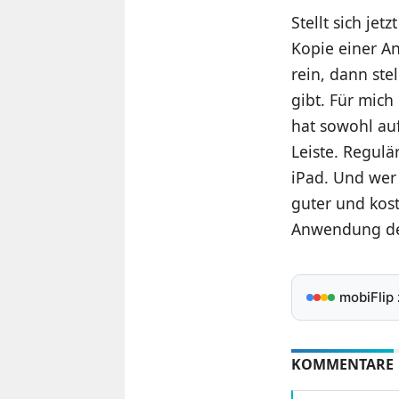
Stellt sich jet
Kopie einer A
rein, dann ste
gibt. Für mic
hat sowohl au
Leiste. Regul
iPad. Und wer 
guter und koste
Anwendung de
mobiFlip
KOMMENTARE