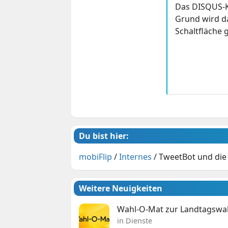
Das DISQUS-K
Grund wird da
Schaltfläche g
Du bist hier:
mobiFlip
/
Internes
/
TweetBot und die
Weitere Neuigkeiten
Wahl-O-Mat zur Landtagswahl
in Dienste