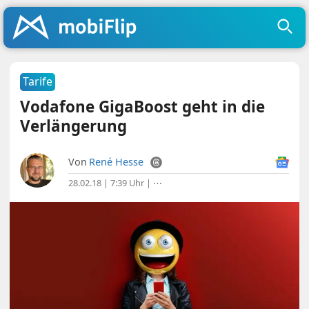
Tarife
Vodafone GigaBoost geht in die
Verlängerung
Von
René Hesse
28.02.18 | 7:39 Uhr
|
⋯