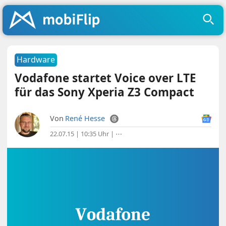
Hardware
Vodafone startet Voice over LTE
für das Sony Xperia Z3 Compact
Von
René Hesse
22.07.15 | 10:35 Uhr
|
⋯